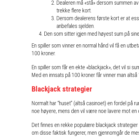
Dealeren må «stå» dersom summen av ko
trekke flere kort.
Dersom dealerens første kort er at ess v
anbefales sjelden.
Den som sitter igjen med høyest sum på sine 
En spiller som vinner en normal hånd vil få en utbe
100 kroner.
En spiller som får en ekte «blackjack», det vil si s
Med en innsats på 100 kroner får vinner man altså 
Blackjack strategier
Normalt har “huset” (altså casinoet) en fordel på run
noe høyere, mens den vil være noe lavere mot en dy
Det finnes en rekke populære blackjack strategier so
om disse faktisk fungerer, men gjennomgår de me