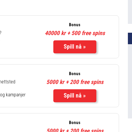
Bonus
40000 kr + 500 free spins
?
A
Spill nå »
Bonus
5000 kr + 200 free spins
nettsted
og kampanjer
Spill nå »
Bonus
5000 kr + 200 free spins