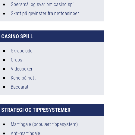
Spørsmål og svar om casino spill
Skatt på gevinster fra nettcasinoer
CASINO SPILL
Skrapelodd
Craps
Videopoker
Keno på nett
Baccarat
STRATEGI OG TIPPESYSTEMER
Martingale (populært tippesystem)
Anti-martingale