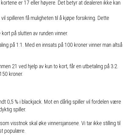
rtene er 17 eller høyere. Det betyr at dealeren ikke kan
il spilleren få muligheten til å kjøpe forsikring. Dette
kort på slutten av runden vinner.
taling på 1:1. Med en innsats på 100 kroner vinner man altså
ummen 21 ved hjelp av kun to kort, får en utbetaling på 3:2.
150 kroner.
dt 0,5 % i blackjack. Mot en dårlig spiller vil fordelen være
ktig spiller.
m visstnok skal øke vinnersjansene. Vi tar ikke stilling til
st populære.