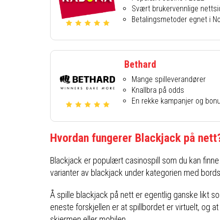
Svært brukervennlige nettsi
Betalingsmetoder egnet i N
Bethard
Mange spilleverandører
Knallbra på odds
En rekke kampanjer og bon
Hvordan fungerer Blackjack på nett
Blackjack er populært casinospill som du kan finne 
varianter av blackjack under kategorien med bordsp
Å spille blackjack på nett er egentlig ganske likt 
eneste forskjellen er at spillbordet er virtuelt, og
skjermen eller mobilen.