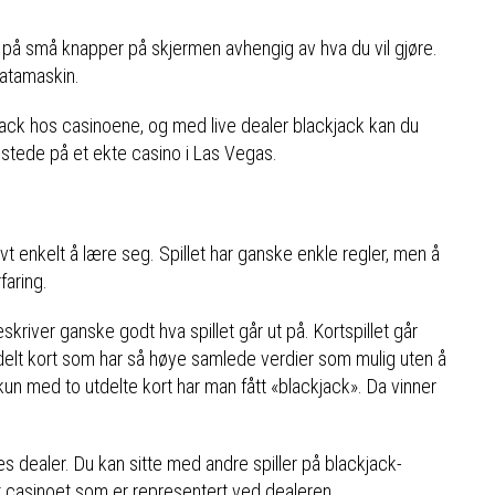
ke på små knapper på skjermen avhengig av hva du vil gjøre.
datamaskin.
kjack hos casinoene, og med live dealer blackjack kan du
tilstede på et ekte casino i Las Vegas.
vt enkelt å lære seg. Spillet har ganske enkle regler, men å
faring.
kriver ganske godt hva spillet går ut på. Kortspillet går
tdelt kort som har så høye samlede verdier som mulig uten å
 med to utdelte kort har man fått «blackjack». Da vinner
s dealer. Du kan sitte med andre spiller på blackjack-
t casinoet som er representert ved dealeren.