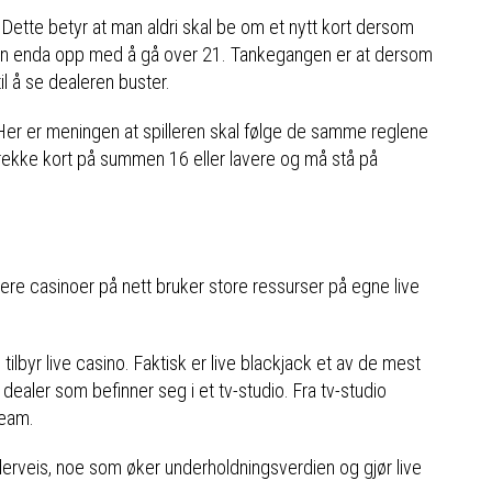
. Dette betyr at man aldri skal be om et nytt kort dersom
an enda opp med å gå over 21. Tankegangen er at dersom
til å se dealeren buster.
 Her er meningen at spilleren skal følge de samme reglene
trekke kort på summen 16 eller lavere og må stå på
lere casinoer på nett bruker store ressurser på egne live
tilbyr live casino. Faktisk er live blackjack et av de mest
 dealer som befinner seg i et tv-studio. Fra tv-studio
ream.
erveis, noe som øker underholdningsverdien og gjør live