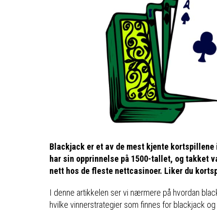
Blackjack er et av de mest kjente kortspillene i
har sin opprinnelse på 1500-tallet, og takket 
nett hos de fleste nettcasinoer. Liker du kortsp
I denne artikkelen ser vi nærmere på hvordan black
hvilke vinnerstrategier som finnes for blackjack og