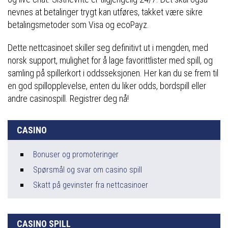
nevnes at betalinger trygt kan utføres, takket være sikre
betalingsmetoder som Visa og ecoPayz.
Dette nettcasinoet skiller seg definitivt ut i mengden, med
norsk support, mulighet for å lage favorittlister med spill, og
samling på spillerkort i oddsseksjonen. Her kan du se frem til
en god spillopplevelse, enten du liker odds, bordspill eller
andre casinospill. Registrer deg nå!
CASINO
Bonuser og promoteringer
Spørsmål og svar om casino spill
Skatt på gevinster fra nettcasinoer
CASINO SPILL