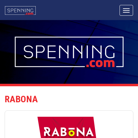
TOGG
NAVI
RABONA