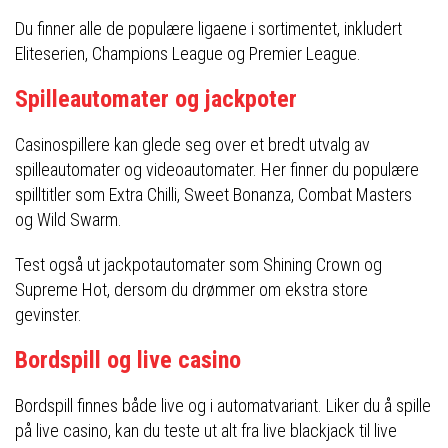
Du finner alle de populære ligaene i sortimentet, inkludert
Eliteserien, Champions League og Premier League.
Spilleautomater og jackpoter
Casinospillere kan glede seg over et bredt utvalg av
spilleautomater og videoautomater. Her finner du populære
spilltitler som Extra Chilli, Sweet Bonanza, Combat Masters
og Wild Swarm.
Test også ut jackpotautomater som Shining Crown og
Supreme Hot, dersom du drømmer om ekstra store
gevinster.
Bordspill og live casino
Bordspill finnes både live og i automatvariant. Liker du å spille
på live casino, kan du teste ut alt fra live blackjack til live