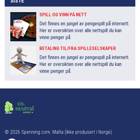
SISTE
SPILL OG VINN PÅ NETT
Det finnes en jungel av pengespill på internett.
Her er oversikten over alle nettspill du kan
vinne penger på.
BETALING TIL/FRA SPILLESELSKAPER
Det finnes en jungel av pengespill på internett.
Her er oversikten over alle nettspill du kan
vinne penger på.
© 2026
Spenning.com.
Malta (Ikke produsert i Norge).