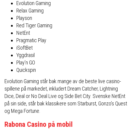
Evolution Gaming
Relax Gaming
Playson
Red Tiger Gaming
NetEnt
Pragmatic Play
iSoftBet
Yggdrasil
Play’n GO
Quickspin
Evolution Gaming står bak mange av de beste live casino-
spillene på markedet, inkludert Dream Catcher, Lightning
Dice, Deal or No Deal Live og Side Bet City. Svenske NetEnt
på sin side, står bak klassikere som Starburst, Gonzo’s Quest
og Mega Fortune.
Rabona Casino på mobil