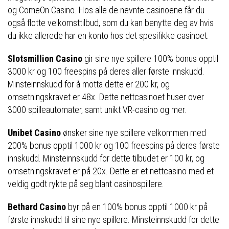
og ComeOn Casino. Hos alle de nevnte casinoene får du
også flotte velkomsttilbud, som du kan benytte deg av hvis
du ikke allerede har en konto hos det spesifikke casinoet.
Slotsmillion Casino
gir sine nye spillere 100% bonus opptil
3000 kr og 100 freespins på deres aller første innskudd.
Minsteinnskudd for å motta dette er 200 kr, og
omsetningskravet er 48x. Dette nettcasinoet huser over
3000 spilleautomater, samt unikt VR-casino og mer.
Unibet Casino
ønsker sine nye spillere velkommen med
200% bonus opptil 1000 kr og 100 freespins på deres første
innskudd. Minsteinnskudd for dette tilbudet er 100 kr, og
omsetningskravet er på 20x. Dette er et nettcasino med et
veldig godt rykte på seg blant casinospillere.
Bethard Casino
byr på en 100% bonus opptil 1000 kr på
første innskudd til sine nye spillere. Minsteinnskudd for dette