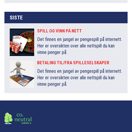
SISTE
SPILL OG VINN PÅ NETT
Det finnes en jungel av pengespill på internett.
Her er oversikten over alle nettspill du kan
vinne penger på.
BETALING TIL/FRA SPILLESELSKAPER
Det finnes en jungel av pengespill på internett.
Her er oversikten over alle nettspill du kan
vinne penger på.