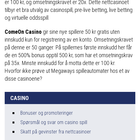
er 100 kr, og omsetningskravet er 20x. Dette nettcasinoet
tilbyr et bra utvalg av casinospill, pre-live betting, live betting
og virtuelle oddsspill.
ComeOn Casino
gir sine nye spillere 50 kr gratis uten
innskudd kun for registrering av en konto. Omsetningskravet
på denne er 50 ganger. På spillernes første innskudd her får
de en 500% bonus opptil 500 kr, som har et omsetningskrav
på 35x. Minste innskudd for å motta dette er 100 kr.
Hvorfor ikke prøve ut Megaways spilleautomater hos et av
disse casinoene?
CASINO
Bonuser og promoteringer
Spørsmål og svar om casino spill
Skatt på gevinster fra nettcasinoer