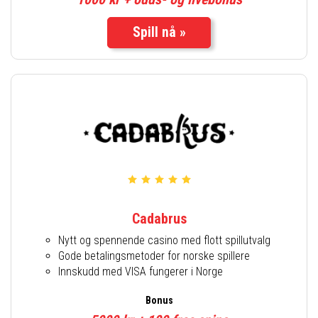
Spill nå »
Cadabrus
Nytt og spennende casino med flott spillutvalg
Gode betalingsmetoder for norske spillere
Innskudd med VISA fungerer i Norge
Bonus