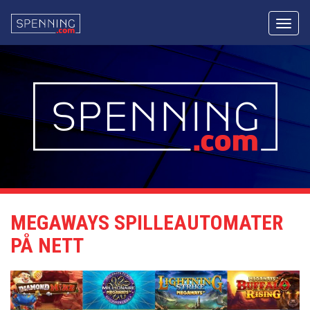
TOGG
NAVI
MEGAWAYS SPILLEAUTOMATER
PÅ NETT