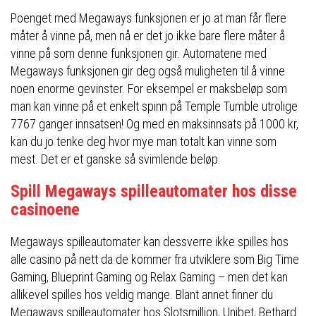
Poenget med Megaways funksjonen er jo at man får flere
måter å vinne på, men nå er det jo ikke bare flere måter å
vinne på som denne funksjonen gir. Automatene med
Megaways funksjonen gir deg også muligheten til å vinne
noen enorme gevinster. For eksempel er maksbeløp som
man kan vinne på et enkelt spinn på Temple Tumble utrolige
7767 ganger innsatsen! Og med en maksinnsats på 1000 kr,
kan du jo tenke deg hvor mye man totalt kan vinne som
mest. Det er et ganske så svimlende beløp.
Spill Megaways spilleautomater hos disse
casinoene
Megaways spilleautomater kan dessverre ikke spilles hos
alle casino på nett da de kommer fra utviklere som Big Time
Gaming, Blueprint Gaming og Relax Gaming – men det kan
allikevel spilles hos veldig mange. Blant annet finner du
Megaways spilleautomater hos Slotsmillion, Unibet, Bethard