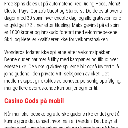
Free Spins deles ut på automatene Red Riding Hood, Aloha!
Cluster Pays, Gonzo’s Quest og Starburst. De deles ut over ti
dager med 30 spinn hver eneste dag, og alle gratisspinnene
er gyldige i 72 timer etter tildeling. Maks gevinst på et spinn
er 1000 kroner og innskudd foretatt med e-lommebøkene
Skrill og Neteller kvalifiserer ikke for velkomstpakken.
Wonderos forlater ikke spillerne etter velkomstpakken.
Denne guden har mer å tilby med kampanjer og tilbud hver
eneste uke. De virkelig aktive spillerne blir også invitert til å
joine gudene i den private VIP-seksjonen av riket. Det
medlemskapet gir eksklusive bonuser, personlig oppfølging,
mange flere overraskende kampanjer og mer til.
Casino Gods på mobil
Når man skal besøke og utforske gudens rike er det greit å
kunne gjøre det uansett hvor man er i verden. Det betyr at