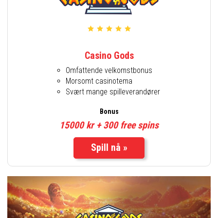
Casino Gods
Omfattende velkomstbonus
Morsomt casinotema
Svært mange spilleverandører
Bonus
15000 kr + 300 free spins
Spill nå »