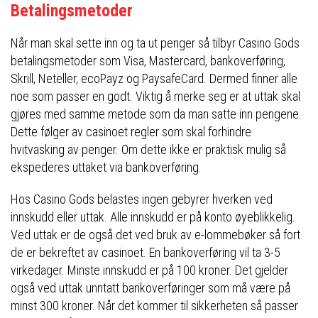
Betalingsmetoder
Når man skal sette inn og ta ut penger så tilbyr Casino Gods
betalingsmetoder som Visa, Mastercard, bankoverføring,
Skrill, Neteller, ecoPayz og PaysafeCard. Dermed finner alle
noe som passer en godt. Viktig å merke seg er at uttak skal
gjøres med samme metode som da man satte inn pengene.
Dette følger av casinoet regler som skal forhindre
hvitvasking av penger. Om dette ikke er praktisk mulig så
ekspederes uttaket via bankoverføring.
Hos Casino Gods belastes ingen gebyrer hverken ved
innskudd eller uttak. Alle innskudd er på konto øyeblikkelig.
Ved uttak er de også det ved bruk av e-lommebøker så fort
de er bekreftet av casinoet. En bankoverføring vil ta 3-5
virkedager. Minste innskudd er på 100 kroner. Det gjelder
også ved uttak unntatt bankoverføringer som må være på
minst 300 kroner. Når det kommer til sikkerheten så passer