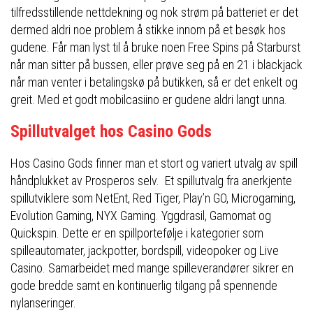
tilfredsstillende nettdekning og nok strøm på batteriet er det
dermed aldri noe problem å stikke innom på et besøk hos
gudene. Får man lyst til å bruke noen Free Spins på Starburst
når man sitter på bussen, eller prøve seg på en 21 i blackjack
når man venter i betalingskø på butikken, så er det enkelt og
greit. Med et godt mobilcasiino er gudene aldri langt unna.
Spillutvalget hos Casino Gods
Hos Casino Gods finner man et stort og variert utvalg av spill
håndplukket av Prosperos selv. Et spillutvalg fra anerkjente
spillutviklere som NetEnt, Red Tiger, Play’n GO, Microgaming,
Evolution Gaming, NYX Gaming. Yggdrasil, Gamomat og
Quickspin. Dette er en spillportefølje i kategorier som
spilleautomater, jackpotter, bordspill, videopoker og Live
Casino. Samarbeidet med mange spilleverandører sikrer en
gode bredde samt en kontinuerlig tilgang på spennende
nylanseringer.