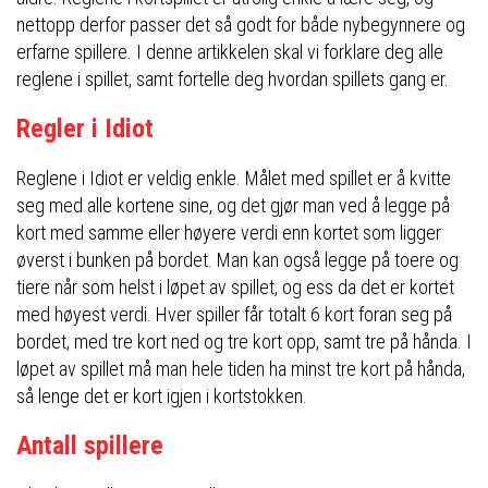
nettopp derfor passer det så godt for både nybegynnere og
erfarne spillere. I denne artikkelen skal vi forklare deg alle
reglene i spillet, samt fortelle deg hvordan spillets gang er.
Regler i Idiot
Reglene i Idiot er veldig enkle. Målet med spillet er å kvitte
seg med alle kortene sine, og det gjør man ved å legge på
kort med samme eller høyere verdi enn kortet som ligger
øverst i bunken på bordet. Man kan også legge på toere og
tiere når som helst i løpet av spillet, og ess da det er kortet
med høyest verdi. Hver spiller får totalt 6 kort foran seg på
bordet, med tre kort ned og tre kort opp, samt tre på hånda. I
løpet av spillet må man hele tiden ha minst tre kort på hånda,
så lenge det er kort igjen i kortstokken.
Antall spillere